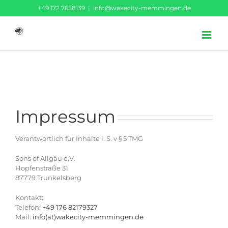
Zum
‪+49 172 7658139‬
|
info@wakecity-memmingen.de
Inhalt
springen
Impressum
Verantwortlich für Inhalte i. S. v § 5 TMG
Sons of Allgäu e.V.
Hopfenstraße 31
87779 Trunkelsberg
Kontakt:
Telefon:
+49 176 82179327
Mail:
info(at)wakecity-memmingen.de