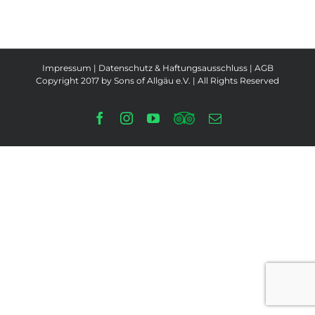
Impressum
|
Datenschutz & Haftungsausschluss
|
AGB
Copyright 2017 by Sons of Allgäu e.V. | All Rights Reserved
Facebook
Instagram
YouTube
Tripadvisor
E-
Mail