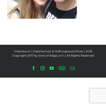
Impressum
|
Datenschutz & Haftungsausschluss
|
AGB
Copyright 2017 by Sons of Allgäu e.V. | All Rights Reserved
Facebook
Instagram
YouTube
Tripadvisor
E-
Mail